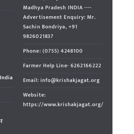
Madhya Pradesh INDIA ----
Advertisement Enquiry: Mr.
Sachin Bondriya, +91
9826021837
Phone: (0755) 4248100
Farmer Help Line- 6262166222
 India
Email: info@krishakjagat.org
Website:
https://www.krishakjagat.org/
ार