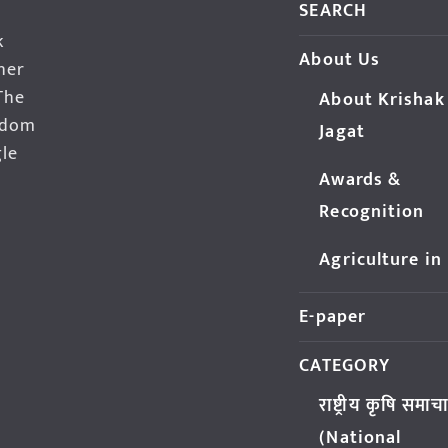
SEARCH
k
About Us
her
The
About Krishak
edom
Jagat
gle
Awards &
Recognition
Agriculture in
E-paper
CATEGORY
राष्ट्रीय कृषि समाच
(National