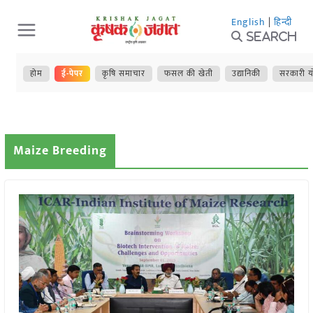
Skip
English
|
हिन्दी
to
Search
content
होम
ई-पेपर
कृषि समाचार
फसल की खेती
उद्यानिकी
सरकारी य
Maize Breeding