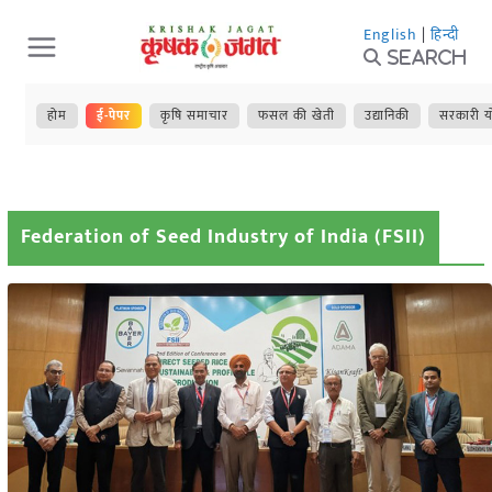
Skip
English
|
हिन्दी
to
Search
content
होम
ई-पेपर
कृषि समाचार
फसल की खेती
उद्यानिकी
सरकारी य
Federation of Seed Industry of India (FSII)