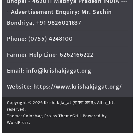
Bhopal - 462011 Madhya Pradesh INDIA ---
- Advertisement Enquiry: Mr. Sachin
Bondriya, +91 9826021837
Phone: (0755) 4248100
Farmer Help Line- 6262166222
Email: info@krishakjagat.org
Website: https://www.krishakjagat.org/
Copyright © 2026
Krishak Jagat (कृषक जगत)
. All rights
reserved.
Theme:
ColorMag Pro
by ThemeGrill. Powered by
WordPress
.