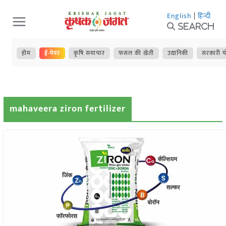
Skip
English
|
हिन्दी
to
Search
content
होम
ई-पेपर
कृषि समाचार
फसल की खेती
उद्यानिकी
सरकारी य
mahaveera ziron fertilizer