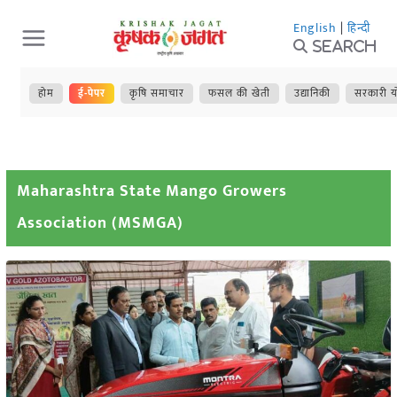
Skip
English
|
हिन्दी
to
Search
content
होम
ई-पेपर
कृषि समाचार
फसल की खेती
उद्यानिकी
सरकारी य
Maharashtra State Mango Growers
Association (MSMGA)