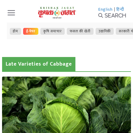
Skip
English
|
हिन्दी
to
Search
content
होम
ई-पेपर
कृषि समाचार
फसल की खेती
उद्यानिकी
सरकारी य
Late Varieties of Cabbage