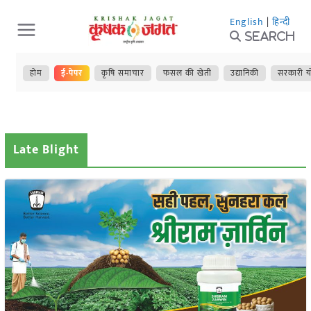
Skip
English
|
हिन्दी
to
Search
content
होम
ई-पेपर
कृषि समाचार
फसल की खेती
उद्यानिकी
सरकारी य
Late Blight