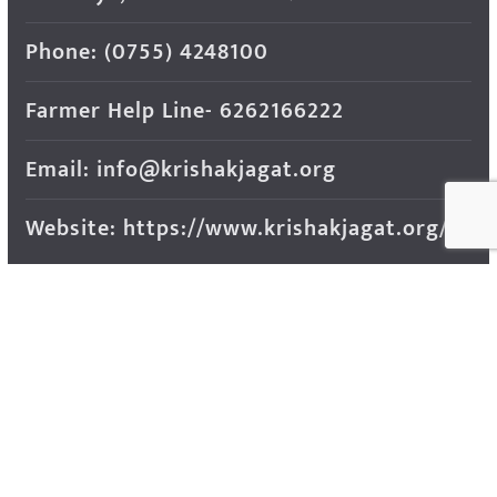
Phone: (0755) 4248100
Farmer Help Line- 6262166222
Email: info@krishakjagat.org
Website: https://www.krishakjagat.org/
Copyright © 2026
Krishak Jagat (कृषक जगत)
. All rights
reserved.
Theme:
ColorMag Pro
by ThemeGrill. Powered by
WordPress
.
Advertisements