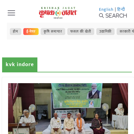
Skip
English
|
हिन्दी
to
Search
content
होम
ई-पेपर
कृषि समाचार
फसल की खेती
उद्यानिकी
सरकारी य
kvk indore