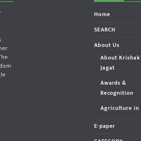
Home
SEARCH
k
About Us
her
The
About Krishak
edom
Jagat
gle
Awards &
Recognition
Agriculture in
E-paper