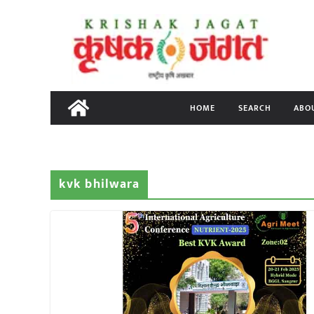
Skip
to
content
HOME
SEARCH
ABO
kvk bhilwara