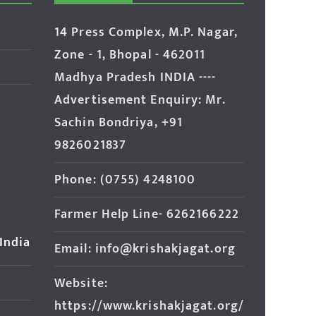
14 Press Complex, M.P. Nagar,
Zone - 1, Bhopal - 462011
Madhya Pradesh INDIA ----
Advertisement Enquiry: Mr.
Sachin Bondriya, +91
9826021837
Phone: (0755) 4248100
Farmer Help Line- 6262166222
 India
Email: info@krishakjagat.org
Website:
https://www.krishakjagat.org/