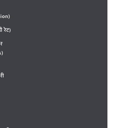
ion)
 रेट)
ार
s)
री