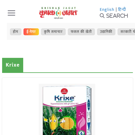
Skip
English
|
हिन्दी
to
Search
content
होम
ई-पेपर
कृषि समाचार
फसल की खेती
उद्यानिकी
सरकारी य
Krixe