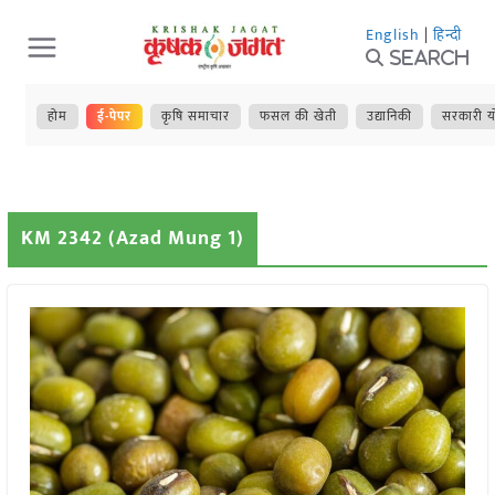
Skip
English
|
हिन्दी
to
Search
content
होम
ई-पेपर
कृषि समाचार
फसल की खेती
उद्यानिकी
सरकारी य
KM 2342 (Azad Mung 1)