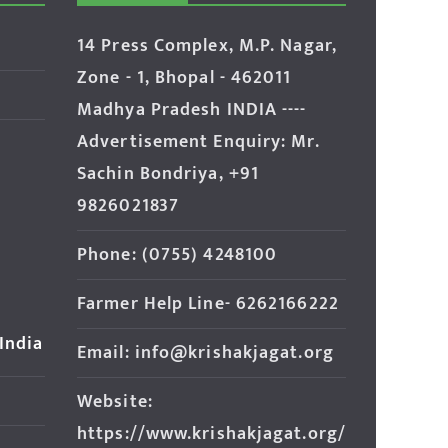
14 Press Complex, M.P. Nagar,
Zone - 1, Bhopal - 462011
Madhya Pradesh INDIA ----
Advertisement Enquiry: Mr.
Sachin Bondriya, +91
9826021837
Phone: (0755) 4248100
Farmer Help Line- 6262166222
 India
Email: info@krishakjagat.org
Website:
https://www.krishakjagat.org/