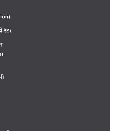
ion)
 रेट)
ार
s)
री