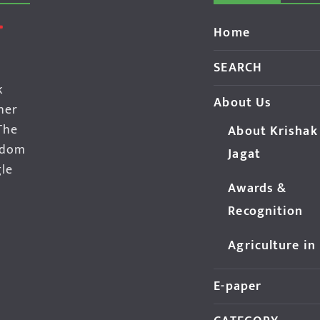
Home
SEARCH
k
About Us
her
The
About Krishak
edom
Jagat
gle
Awards &
Recognition
Agriculture in
E-paper