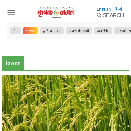
Skip
English
|
हिन्दी
to
Search
content
होम
ई-पेपर
कृषि समाचार
फसल की खेती
उद्यानिकी
सरकारी य
Jowar