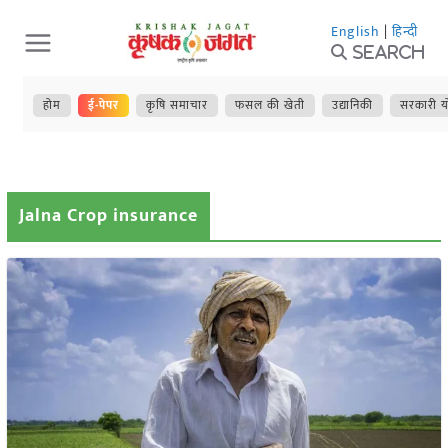
Skip
English
|
हिन्दी
to
Search
content
होम
ई-पेपर
कृषि समाचार
फसल की खेती
उद्यानिकी
सरकारी य
Jalna Crop insurance