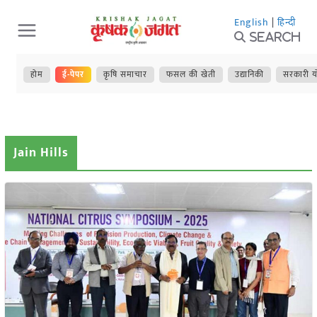
Skip
English
|
हिन्दी
to
Search
content
होम
ई-पेपर
कृषि समाचार
फसल की खेती
उद्यानिकी
सरकारी य
Jain Hills