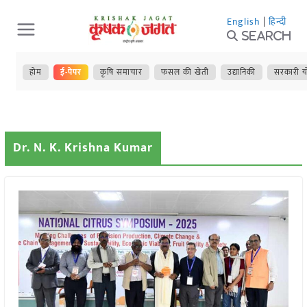
Skip
English
|
हिन्दी
to
Search
content
होम
ई-पेपर
कृषि समाचार
फसल की खेती
उद्यानिकी
सरकारी य
Dr. N. K. Krishna Kumar