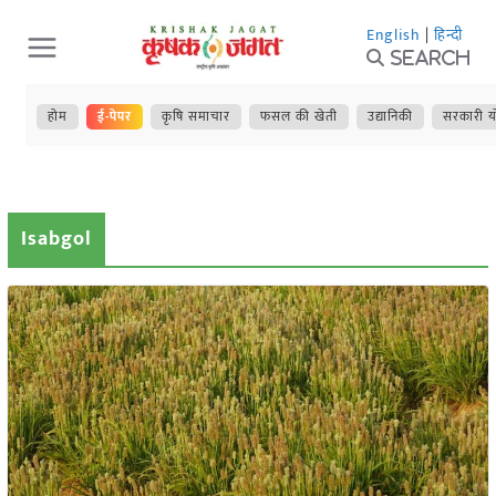
Skip
English
|
हिन्दी
to
Search
content
होम
ई-पेपर
कृषि समाचार
फसल की खेती
उद्यानिकी
सरकारी य
Isabgol