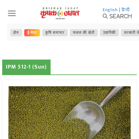
Skip
English
|
हिन्दी
to
Search
content
होम
ई-पेपर
कृषि समाचार
फसल की खेती
उद्यानिकी
सरकारी य
IPM 512-1 (Sun)