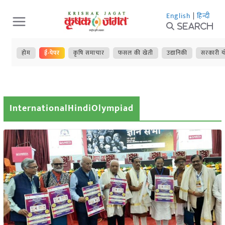
Skip
English
|
हिन्दी
to
Search
content
होम
ई-पेपर
कृषि समाचार
फसल की खेती
उद्यानिकी
सरकारी य
InternationalHindiOlympiad