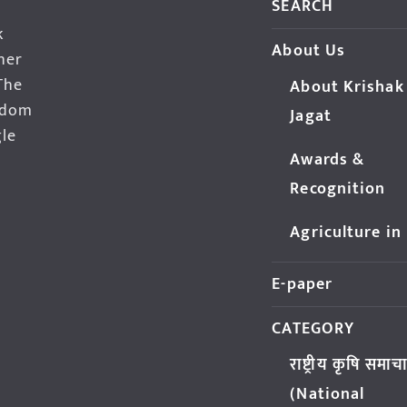
SEARCH
k
About Us
her
The
About Krishak
edom
Jagat
gle
Awards &
Recognition
Agriculture in
E-paper
CATEGORY
राष्ट्रीय कृषि समाच
(National