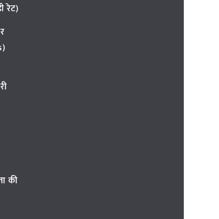
 रेट)
ार
s)
री
ता की