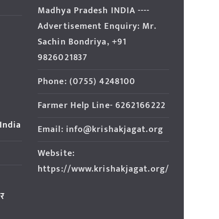
Madhya Pradesh INDIA ----
Advertisement Enquiry: Mr.
Sachin Bondriya, +91
9826021837
Phone: (0755) 4248100
Farmer Help Line- 6262166222
 India
Email: info@krishakjagat.org
Website:
https://www.krishakjagat.org/
ार