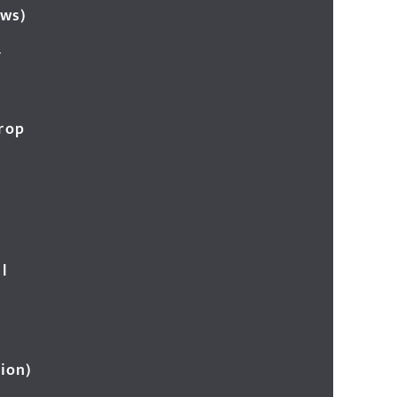
ews)
र
Crop
l
ion)