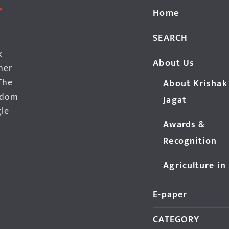
Home
SEARCH
k
About Us
her
The
About Krishak
edom
Jagat
gle
Awards &
Recognition
Agriculture in
E-paper
CATEGORY