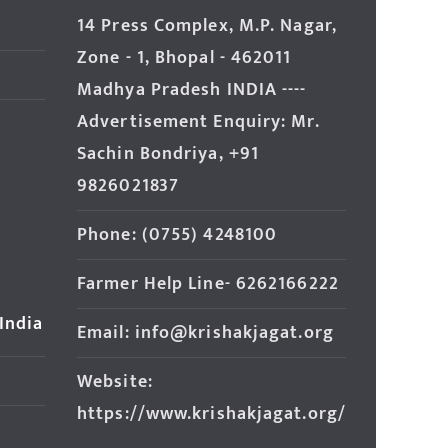
14 Press Complex, M.P. Nagar,
Zone - 1, Bhopal - 462011
Madhya Pradesh INDIA ----
Advertisement Enquiry: Mr.
Sachin Bondriya, +91
9826021837
Phone: (0755) 4248100
Farmer Help Line- 6262166222
 India
Email: info@krishakjagat.org
Website:
https://www.krishakjagat.org/