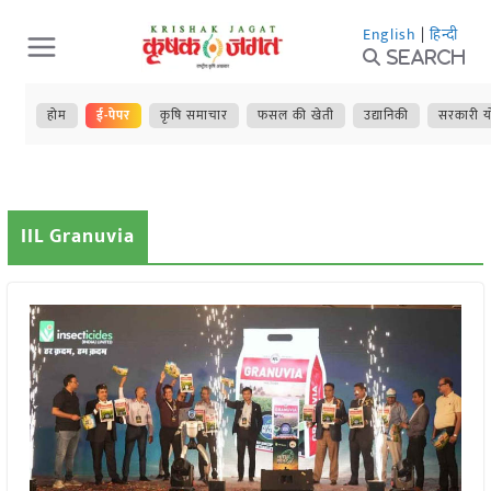
Skip
English
|
हिन्दी
to
Search
content
होम
ई-पेपर
कृषि समाचार
फसल की खेती
उद्यानिकी
सरकारी य
IIL Granuvia