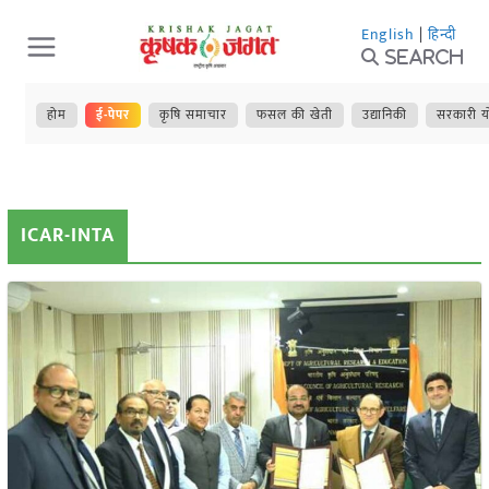
Skip
English
|
हिन्दी
to
Search
content
होम
ई-पेपर
कृषि समाचार
फसल की खेती
उद्यानिकी
सरकारी य
ICAR-INTA