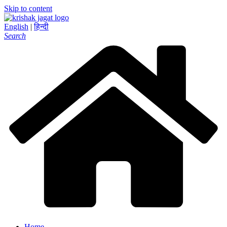
Skip to content
English
|
हिन्दी
Search
Home