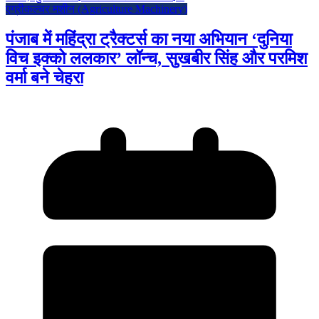
एग्रीकल्चर मशीन (Agriculture Machinery)
पंजाब में महिंद्रा ट्रैक्टर्स का नया अभियान ‘दुनिया
विच इक्को ललकार’ लॉन्च, सुखबीर सिंह और परमिश
वर्मा बने चेहरा