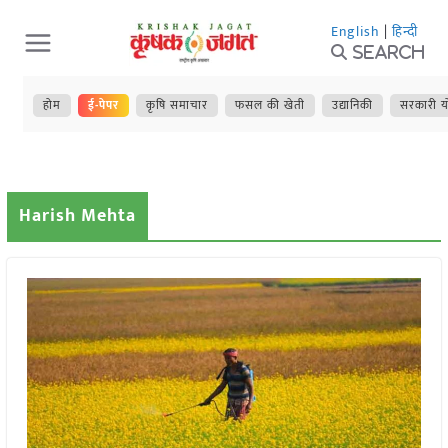
Skip
English
|
हिन्दी
to
Search
content
होम
ई-पेपर
कृषि समाचार
फसल की खेती
उद्यानिकी
सरकारी य
Harish Mehta