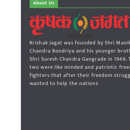
About Us
Krishak Jagat was founded by Shri Mani
Chandra Bondriya and his younger brot
Shri Suresh Chandra Gangrade in 1946. 
two were like minded and patriotic fre
fighters that after their freedom strug
wanted to help the nations