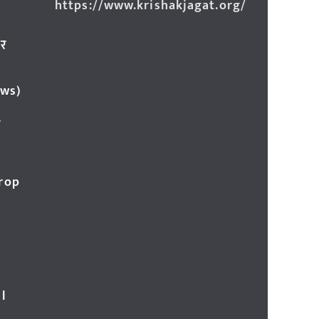
https://www.krishakjagat.org/
ार
ews)
र
Crop
l