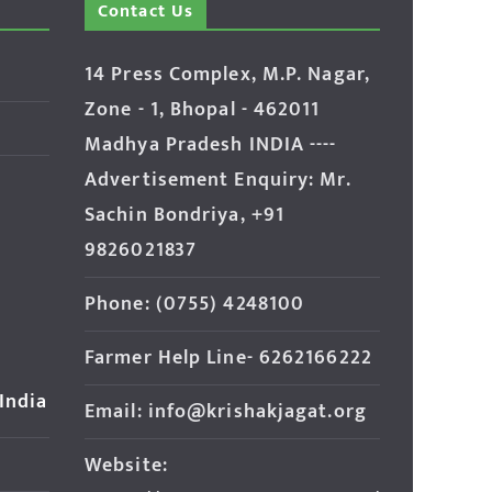
Contact Us
14 Press Complex, M.P. Nagar,
Zone - 1, Bhopal - 462011
Madhya Pradesh INDIA ----
Advertisement Enquiry: Mr.
Sachin Bondriya, +91
9826021837
Phone: (0755) 4248100
Farmer Help Line- 6262166222
 India
Email: info@krishakjagat.org
Website: