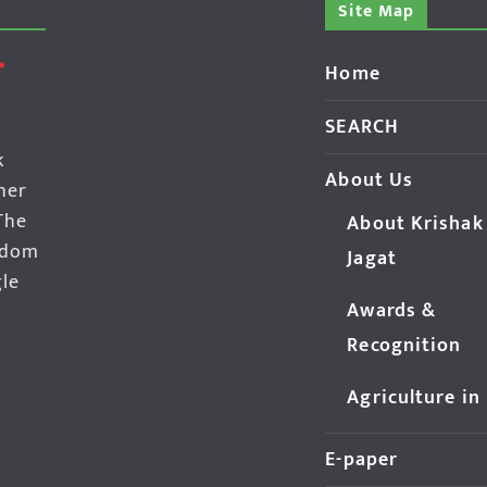
Site Map
Home
SEARCH
k
About Us
her
The
About Krishak
edom
Jagat
gle
Awards &
Recognition
Agriculture in
E-paper