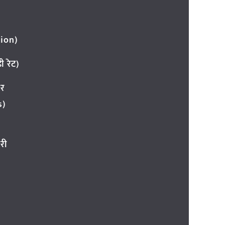
ion)
 रेट)
ार
s)
री