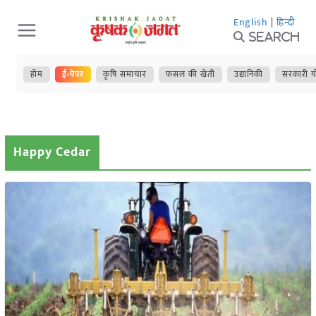
Skip
English
|
हिन्दी
to
Search
content
होम
ई-पेपर
कृषि समाचार
फसल की खेती
उद्यानिकी
सरकारी य
Happy Cedar