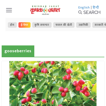
Skip
English
|
हिन्दी
to
Search
content
होम
ई-पेपर
कृषि समाचार
फसल की खेती
उद्यानिकी
सरकारी य
gooseberries