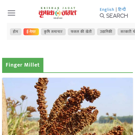
Skip
English
|
हिन्दी
to
Search
content
होम
ई-पेपर
कृषि समाचार
फसल की खेती
उद्यानिकी
सरकारी य
Finger Millet