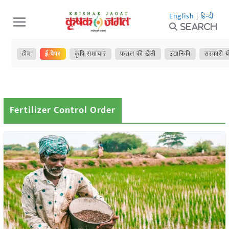
Skip
English
|
हिन्दी
to
Search
content
होम
ई-पेपर
कृषि समाचार
फसल की खेती
उद्यानिकी
सरकारी य
Fertilizer Control Order