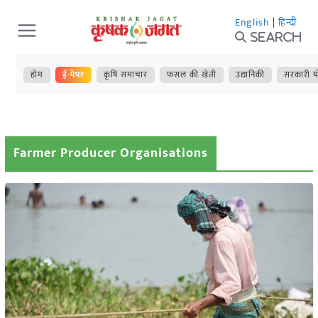
Skip
English
|
हिन्दी
to
Search
content
होम
ई-पेपर
कृषि समाचार
फसल की खेती
उद्यानिकी
सरकारी य
Farmer Producer Organisations