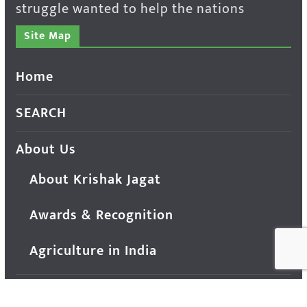
struggle wanted to help the nations
Site Map
Home
SEARCH
About Us
About Krishak Jagat
Awards & Recognition
Agriculture in India
E-paper