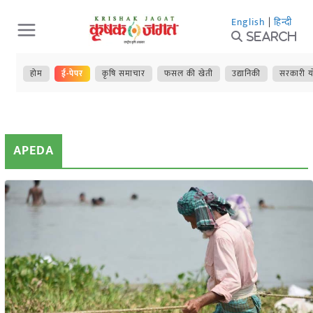
Skip
English
|
हिन्दी
to
Search
content
होम
ई-पेपर
कृषि समाचार
फसल की खेती
उद्यानिकी
सरकारी य
APEDA