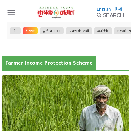
Skip
English
|
हिन्दी
to
Search
content
होम
ई-पेपर
कृषि समाचार
फसल की खेती
उद्यानिकी
सरकारी य
Farmer Income Protection Scheme