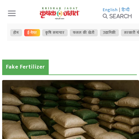
Skip
English
|
हिन्दी
to
Search
content
होम
ई-पेपर
कृषि समाचार
फसल की खेती
उद्यानिकी
सरकारी य
Fake Fertilizer