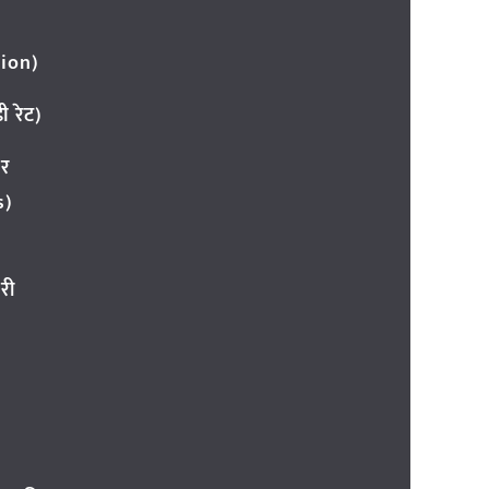
ion)
 रेट)
ार
s)
री