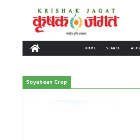
Skip
to
content
HOME
SEARCH
ABO
Soyabean Crop