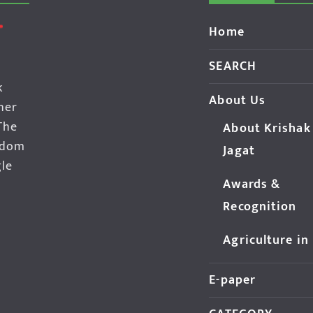
Home
SEARCH
k
About Us
her
The
About Krishak
edom
Jagat
gle
Awards &
Recognition
Agriculture in
E-paper