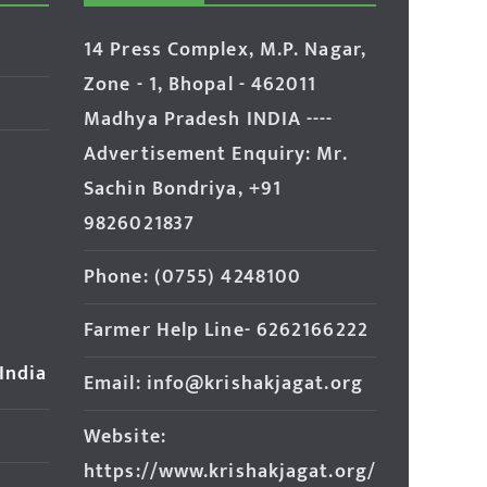
14 Press Complex, M.P. Nagar,
Zone - 1, Bhopal - 462011
Madhya Pradesh INDIA ----
Advertisement Enquiry: Mr.
Sachin Bondriya, +91
9826021837
Phone: (0755) 4248100
Farmer Help Line- 6262166222
 India
Email: info@krishakjagat.org
Website:
https://www.krishakjagat.org/