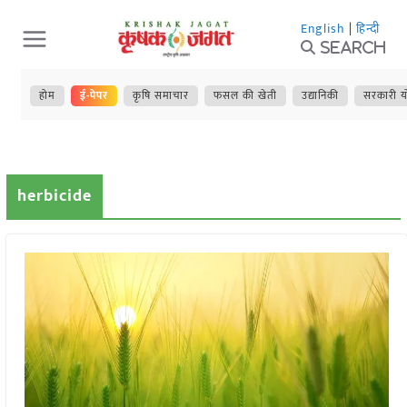
Skip
English
|
हिन्दी
to
Search
content
होम
ई-पेपर
कृषि समाचार
फसल की खेती
उद्यानिकी
सरकारी य
herbicide