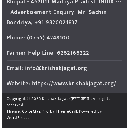
Bhopal - 462011 Madhya Pradesh INDIA ---
- Advertisement Enquiry: Mr. Sachin
Bondriya, +91 9826021837
Phone: (0755) 4248100
Farmer Help Line- 6262166222
Email: info@krishakjagat.org
Website: https://www.krishakjagat.org/
Copyright © 2026
Krishak Jagat (कृषक जगत)
. All rights
reserved.
Theme:
ColorMag Pro
by ThemeGrill. Powered by
WordPress
.