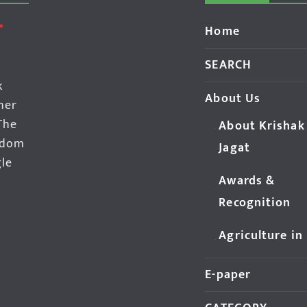
Home
SEARCH
k
About Us
her
The
About Krishak
edom
Jagat
gle
Awards &
Recognition
Agriculture in
E-paper