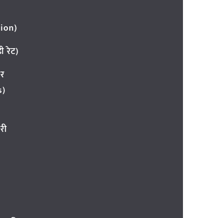
ion)
 रेट)
ार
s)
री