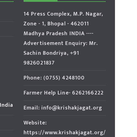
14 Press Complex, M.P. Nagar,
Zone - 1, Bhopal - 462011
Madhya Pradesh INDIA ----
Advertisement Enquiry: Mr.
Sachin Bondriya, +91
9826021837
Phone: (0755) 4248100
Farmer Help Line- 6262166222
 India
Email: info@krishakjagat.org
Website:
https://www.krishakjagat.org/