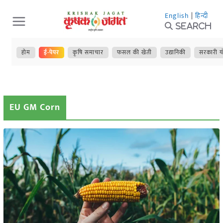
Skip
English
|
हिन्दी
to
Search
content
होम
ई-पेपर
कृषि समाचार
फसल की खेती
उद्यानिकी
सरकारी य
EU GM Corn