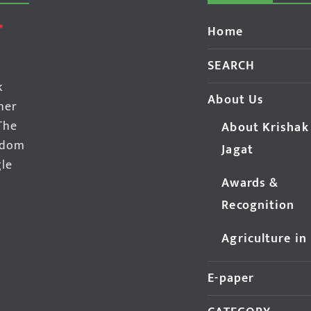
Home
SEARCH
k
About Us
her
The
About Krishak
edom
Jagat
gle
Awards &
Recognition
Agriculture in
E-paper