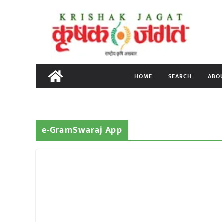
Skip
to
content
HOME
SEARCH
ABO
e-GramSwaraj App