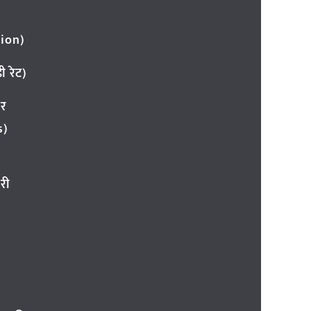
ion)
 रेट)
ार
s)
री