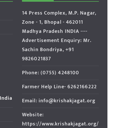
14 Press Complex, M.P. Nagar,
Zone - 1, Bhopal - 462011
Madhya Pradesh INDIA ----
Advertisement Enquiry: Mr.
Sachin Bondriya, +91
9826021837
Phone: (0755) 4248100
Farmer Help Line- 6262166222
 India
Email: info@krishakjagat.org
Website:
https://www.krishakjagat.org/