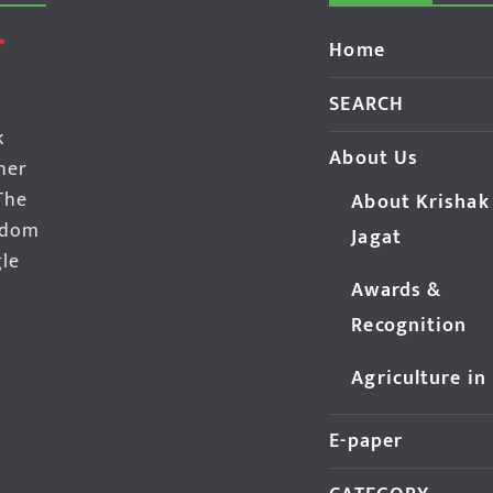
Home
SEARCH
k
About Us
her
The
About Krishak
edom
Jagat
gle
Awards &
Recognition
Agriculture in
E-paper