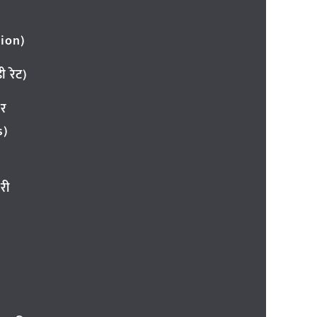
ion)
 रेट)
ार
s)
री