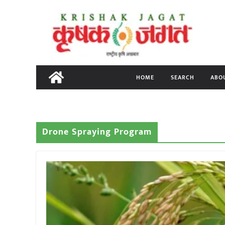
Skip
to
content
HOME
SEARCH
ABO
Drone Spraying Program