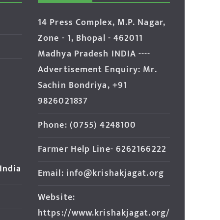
14 Press Complex, M.P. Nagar,
Zone - 1, Bhopal - 462011
Madhya Pradesh INDIA ----
Advertisement Enquiry: Mr.
Sachin Bondriya, +91
9826021837
Phone: (0755) 4248100
Farmer Help Line- 6262166222
 India
Email: info@krishakjagat.org
Website:
https://www.krishakjagat.org/