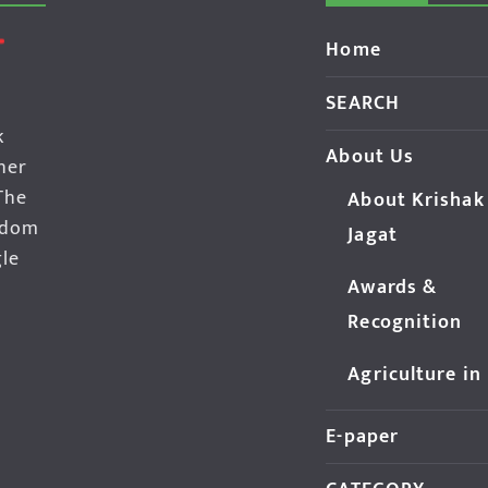
Home
SEARCH
k
About Us
her
The
About Krishak
edom
Jagat
gle
Awards &
Recognition
Agriculture in
E-paper