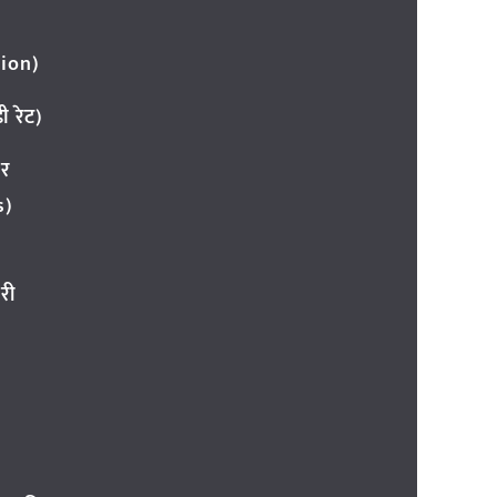
ion)
 रेट)
ार
s)
री