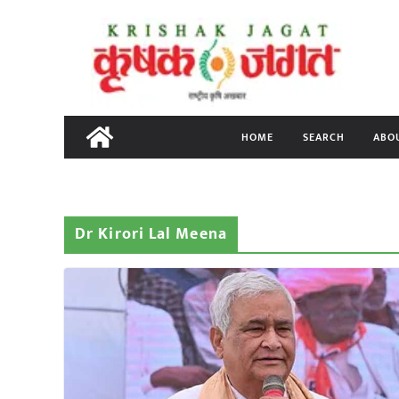
Skip
to
content
HOME
SEARCH
ABO
Dr Kirori Lal Meena