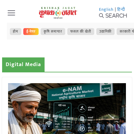
Skip
English
|
हिन्दी
to
Search
content
होम
ई-पेपर
कृषि समाचार
फसल की खेती
उद्यानिकी
सरकारी य
Digital Media