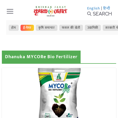
Skip
English
|
हिन्दी
to
Search
content
होम
ई-पेपर
कृषि समाचार
फसल की खेती
उद्यानिकी
सरकारी य
Dhanuka MYCORe Bio Fertilizer