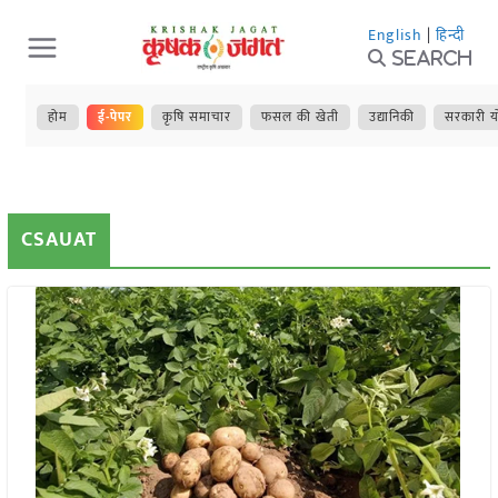
Skip
English
|
हिन्दी
to
Search
content
होम
ई-पेपर
कृषि समाचार
फसल की खेती
उद्यानिकी
सरकारी य
CSAUAT