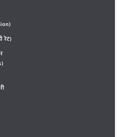
ion)
 रेट)
ार
s)
री