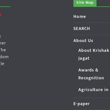
Site Map
Home
SEARCH
k
About Us
her
The
About Krishak
edom
Jagat
gle
Awards &
Recognition
Agriculture in
E-paper