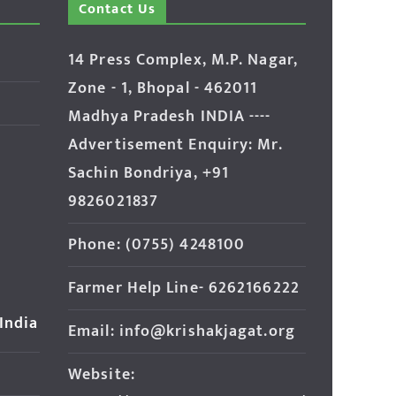
Contact Us
14 Press Complex, M.P. Nagar,
Zone - 1, Bhopal - 462011
Madhya Pradesh INDIA ----
Advertisement Enquiry: Mr.
Sachin Bondriya, +91
9826021837
Phone: (0755) 4248100
Farmer Help Line- 6262166222
 India
Email: info@krishakjagat.org
Website: