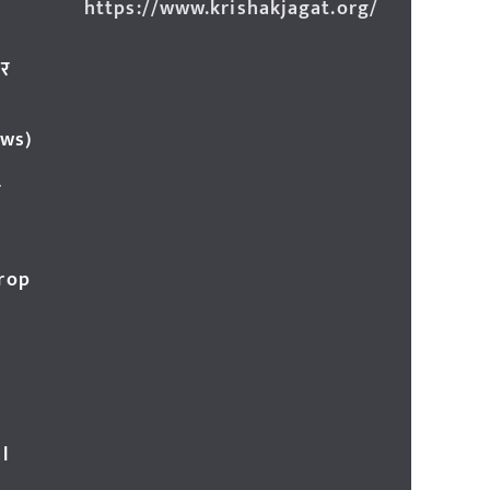
https://www.krishakjagat.org/
ार
ews)
र
Crop
l