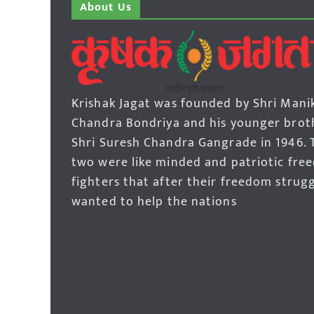
About Us
Krishak Jagat was founded by Shri Mani
Chandra Bondriya and his younger brot
Shri Suresh Chandra Gangrade in 1946. 
two were like minded and patriotic fre
fighters that after their freedom strug
wanted to help the nations