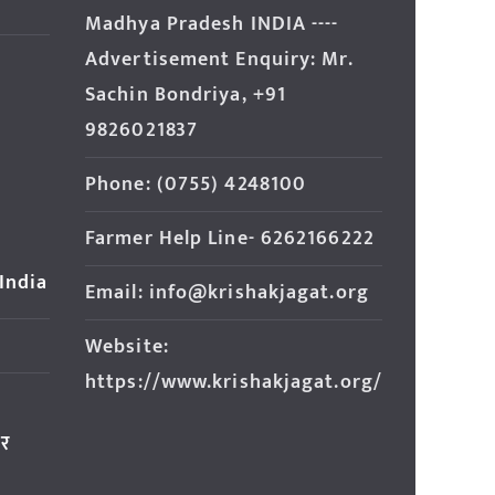
Madhya Pradesh INDIA ----
Advertisement Enquiry: Mr.
Sachin Bondriya, +91
9826021837
Phone: (0755) 4248100
Farmer Help Line- 6262166222
 India
Email: info@krishakjagat.org
Website:
https://www.krishakjagat.org/
ार