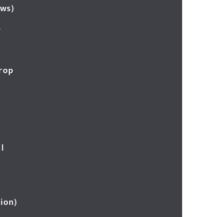
ews)
र
Crop
l
ion)