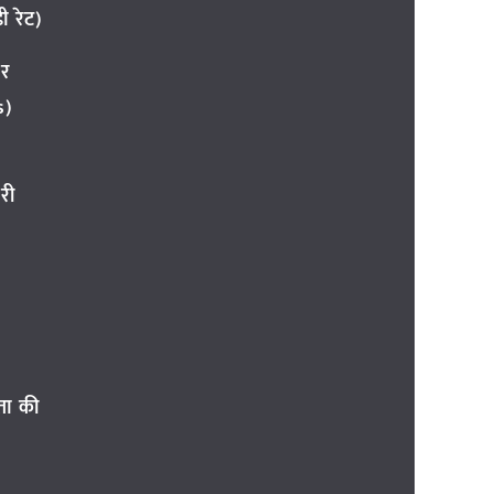
 रेट)
ार
s)
री
ता की