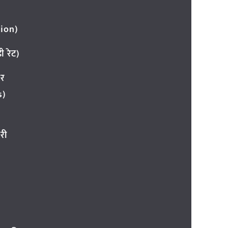
ion)
 रेट)
ार
s)
री