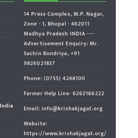
14 Press Complex, M.P. Nagar,
Zone - 1, Bhopal - 462011
Madhya Pradesh INDIA ----
Advertisement Enquiry: Mr.
Sachin Bondriya, +91
9826021837
Phone: (0755) 4248100
Farmer Help Line- 6262166222
 India
Email: info@krishakjagat.org
Website:
https://www.krishakjagat.org/