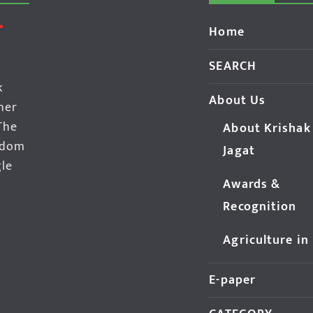
Home
SEARCH
k
About Us
her
The
About Krishak
edom
Jagat
gle
Awards &
Recognition
Agriculture in
E-paper