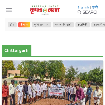
Skip
English
|
हिन्दी
to
Search
content
होम
ई-पेपर
कृषि समाचार
फसल की खेती
उद्यानिकी
सरकारी य
Chittorgarh