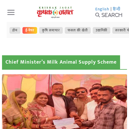
Skip
English
|
हिन्दी
to
Search
content
होम
ई-पेपर
कृषि समाचार
फसल की खेती
उद्यानिकी
सरकारी य
Chief Minister’s Milk Animal Supply Scheme