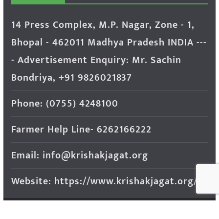
14 Press Complex, M.P. Nagar, Zone - 1,
Bhopal - 462011 Madhya Pradesh INDIA ---
- Advertisement Enquiry: Mr. Sachin
Bondriya, +91 9826021837
Phone: (0755) 4248100
Farmer Help Line- 6262166222
Email: info@krishakjagat.org
Website: https://www.krishakjagat.org/
Copyright © 2026
Krishak Jagat (कृषक जगत)
. All rights
reserved.