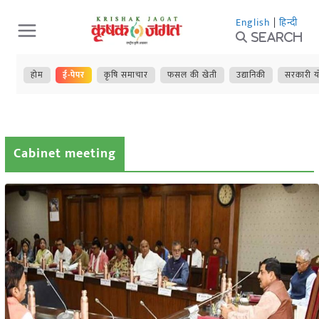
Skip
English
|
हिन्दी
to
Search
content
होम
ई-पेपर
कृषि समाचार
फसल की खेती
उद्यानिकी
सरकारी य
Cabinet meeting